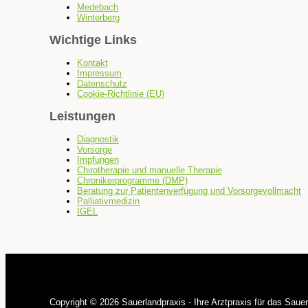
Medebach
Winterberg
Wichtige Links
Kontakt
Impressum
Datenschutz
Cookie-Richtlinie (EU)
Leistungen
Diagnostik
Vorsorge
Impfungen
Chirotherapie und manuelle Therapie
Chronikerprogramme (DMP)
Beratung zur Patientenverfügung und Vorsorgevollmacht
Palliativmedizin
IGEL
Copyright © 2026 Sauerlandpraxis - Ihre Arztpraxis für das Saue